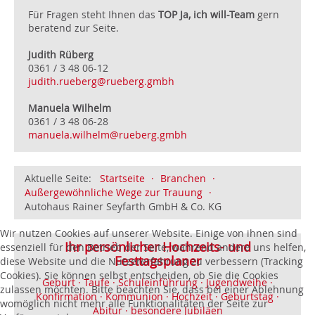
Für Fragen steht Ihnen das
TOP Ja, ich will-Team
gern
beratend zur Seite.
Judith Rüberg
0361 / 3 48 06-12
judith.rueberg@rueberg.gmbh
Manuela Wilhelm
0361 / 3 48 06-28
manuela.wilhelm@rueberg.gmbh
Aktuelle Seite:
Startseite
·
Branchen
·
Außergewöhnliche Wege zur Trauung
·
Autohaus Rainer Seyfarth GmbH & Co. KG
Wir nutzen Cookies auf unserer Website. Einige von ihnen sind
Ihr persönlicher Hochzeits- und
essenziell für den Betrieb der Seite, während andere uns helfen,
Festtagsplaner
diese Website und die Nutzererfahrung zu verbessern (Tracking
Cookies). Sie können selbst entscheiden, ob Sie die Cookies
Geburt · Taufe · Schuleinführung · Jugendweihe ·
zulassen möchten. Bitte beachten Sie, dass bei einer Ablehnung
Konfirmation · Kommunion · Hochzeit · Geburtstag ·
womöglich nicht mehr alle Funktionalitäten der Seite zur
Abitur · besondere Jubiläen