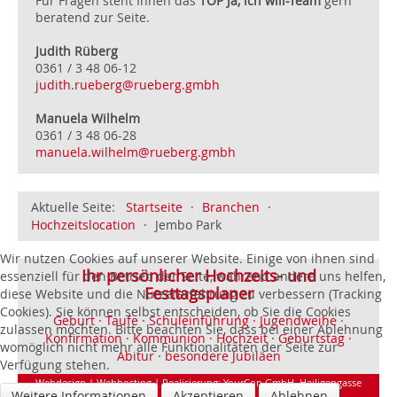
Für Fragen steht Ihnen das
TOP Ja, ich will-Team
gern
beratend zur Seite.
Judith Rüberg
0361 / 3 48 06-12
judith.rueberg@rueberg.gmbh
Manuela Wilhelm
0361 / 3 48 06-28
manuela.wilhelm@rueberg.gmbh
Aktuelle Seite:
Startseite
·
Branchen
·
Hochzeitslocation
·
Jembo Park
Wir nutzen Cookies auf unserer Website. Einige von ihnen sind
Ihr persönlicher Hochzeits- und
essenziell für den Betrieb der Seite, während andere uns helfen,
Festtagsplaner
diese Website und die Nutzererfahrung zu verbessern (Tracking
Cookies). Sie können selbst entscheiden, ob Sie die Cookies
Geburt · Taufe · Schuleinführung · Jugendweihe ·
zulassen möchten. Bitte beachten Sie, dass bei einer Ablehnung
Konfirmation · Kommunion · Hochzeit · Geburtstag ·
womöglich nicht mehr alle Funktionalitäten der Seite zur
Abitur · besondere Jubiläen
Verfügung stehen.
Webdesign | Webhosting | Realisierung:
YourCon GmbH
, Heiligengasse
Weitere Informationen
Akzeptieren
Ablehnen